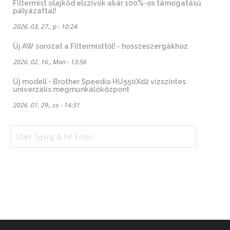
Filtermist olajköd elszívók akár 100%-os támogatású
pályázattal!
2026. 03. 27., p - 10:24
Új AW sorozat a Filtermisttől! - hosszeszergákhoz
2026. 02. 16., Mon - 13:56
Új modell - Brother Speedio HU550Xd2 vízszintes
univerzális megmunkálóközpont
2026. 01. 29., cs - 14:31