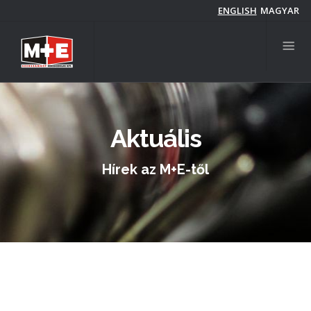
Ugrás
ENGLISH
MAGYAR
a
tartalomra
Aktuális
Hírek az M+E-től