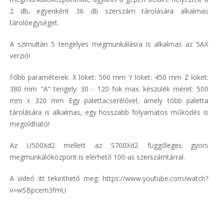
2 db, egyenként 36 db szerszám tárolására alkalmas
tárolóegységet.
A szimultán 5 tengelyes megmunkálásra is alkalmas az 5AX
verzió!
Főbb paraméterek: X löket: 500 mm Y löket: 450 mm Z löket:
380 mm "A" tengely: 30 - 120 fok max. készülék méret: 500
mm x 320 mm Egy palettacserélővel, amely több paletta
tárolására is alkalmas, egy hosszabb folyamatos működés is
megoldható!
Az U500Xd2 mellett az S700Xd2 függőleges gyors
megmunkálóközpont is elérhető 100-as szerszámtárral.
A videó itt tekinthető meg: https://www.youtube.com/watch?
v=wSBpcem3fmU