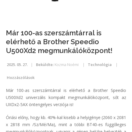
Már 100-as szerszámtárral is
elérhető a Brother Speedio
U500Xd2 megmunkálóközpont!
2025. 05. 27.
Beküldte:
Kozma Noémi
Technológia
Hozzászólások
Már 100-as szerszámtárral is elérhető a Brother Speedio
U500Xd2 univerzális kompakt megmunkálóközpont, sőt az
UXDx2-5AX öntengelyes verziója is!
Óriási előny, hogy kb. 40%-kal kisebb a helyigénye (2060 x 2081
x 2818 mm /Sz/Mé/Ma), mint a többi BT40-es függőleges
megmunkálóközpontnak, ugyanis a gépen belülre helyezték a