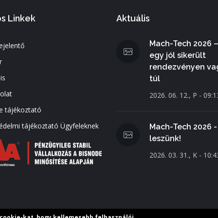
s Linkek
Aktuális
Mach-Tech 2026 –
ejelentő
egy jól sikerült
r
rendezvényen va
is
túl
olat
2026. 06. 12., P - 09:1
e tájékoztató
édelmi tájékoztató Ügyfeleknek
Mach-Tech 2026 - 
leszünk!
2026. 03. 31., K - 10:4
 cookie-kat, hogy kellemesebb felhasználói