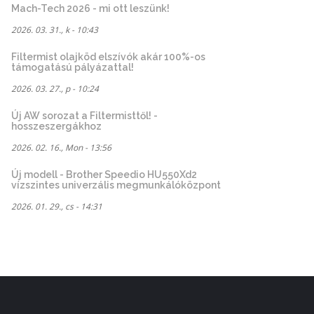
Mach-Tech 2026 - mi ott leszünk!
2026. 03. 31., k - 10:43
Filtermist olajköd elszívók akár 100%-os
támogatású pályázattal!
2026. 03. 27., p - 10:24
Új AW sorozat a Filtermisttől! -
hosszeszergákhoz
2026. 02. 16., Mon - 13:56
Új modell - Brother Speedio HU550Xd2
vízszintes univerzális megmunkálóközpont
2026. 01. 29., cs - 14:31