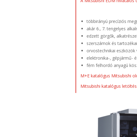
A Mitsubishi EDM hivatalos 
többirányú precíziós me
akár 6., 7. tengelyes al
edzett görgők, alkatrés
szerszámok és tartozéka
orvostechnikai eszközök
elektronika-, gépjármű- é
fém felhordó anyagú kös
M+E katalógus Mitsubishi old
Mitsubishi katalógus letölté