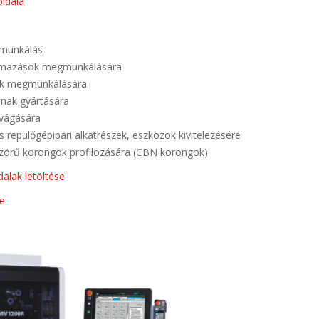
oldala
gmunkálás
kalmazások megmunkálására
zek megmunkálására
inak gyártására
 vágására
s repülőgépipari alkatrészek, eszközök kivitelezésére
zörű korongok profilozására (CBN korongok)
alak letöltése
se