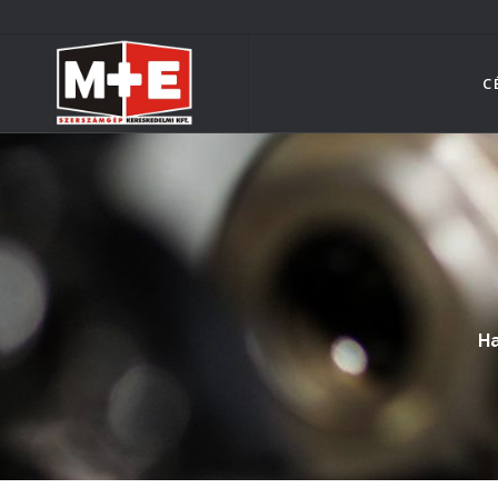
Ugrás
a
tartalomra
C
Ha