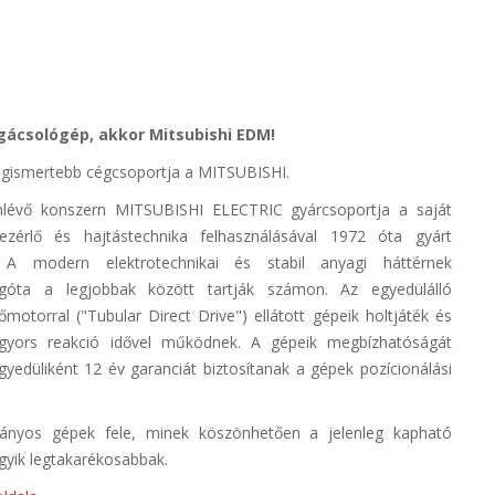
gácsológép, akkor Mitsubishi EDM!
legismertebb cégcsoportja a MITSUBISHI.
enlévő konszern MITSUBISHI ELECTRIC gyárcsoportja a saját
ezérlő és hajtástechnika felhasználásával 1972 óta gyárt
. A modern elektrotechnikai és stabil anyagi háttérnek
góta a legjobbak között tartják számon. Az egyedülálló
motorral ("Tubular Direct Drive") ellátott gépeik holtjáték és
 gyors reakció idővel működnek. A gépeik megbízhatóságát
gyedüliként 12 év garanciát biztosítanak a gépek pozícionálási
ányos gépek fele, minek köszönhetően a jelenleg kapható
egyik legtakarékosabbak.