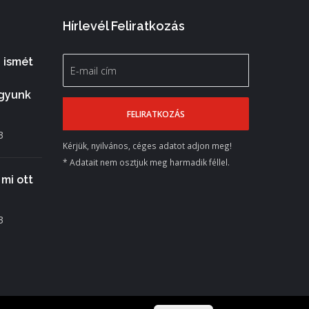
Hírlevél Feliratkozás
 ismét
gyunk
3
Kérjük, nyilvános, céges adatot adjon meg!
* Adatait nem osztjuk meg harmadik féllel.
mi ott
3