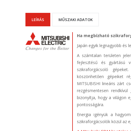
LEÍRÁS
MŰSZAKI ADATOK
Ha megbízható szikrafor
Japán egyik legnagyobb és 
A számtalan területen jel
fejlesztésű és gyártású v
szikraforgácsoló gépeket
köszönhetően gépeiket ré
MITSUBISHI lineáris zárt cső
rezgésmentesen rendkívül
bizonyítja, hogy a világon e
pontosságára.
Energia igényük a hagyom
szikraforgácsolók közül az 