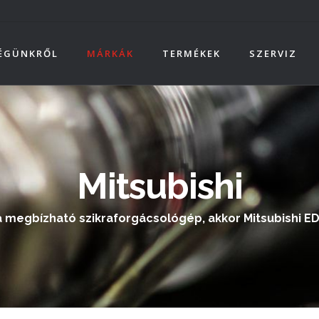
ÉGÜNKRŐL
MÁRKÁK
TERMÉKEK
SZERVIZ
Mitsubishi
 megbízható szikraforgácsológép, akkor Mitsubishi E