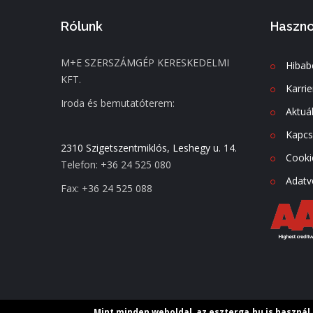
Rólunk
Haszno
M+E SZERSZÁMGÉP KERESKEDELMI
Hibab
KFT.
Karrie
Iroda és bemutatóterem:
Aktuál
Kapcs
2310 Szigetszentmiklós, Leshegy u. 14.
Cooki
Telefon: +36 24 525 080
Adatv
Fax: +36 24 525 088
Mint minden weboldal, az eszterga.hu is használ