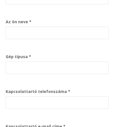
Az ön neve
Gép típusa
Kapcsolattartó telefonszáma
Kapcsolattartó e-mail címe