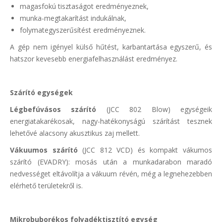
magasfokú tisztaságot eredményeznek,
munka-megtakarítást indukálnak,
folymategyszerűsítést eredményeznek.
A gép nem igényel külső hűtést, karbantartása egyszerű, és
hatszor kevesebb energiafelhasználást eredményez.
Szárító egységek
Légbefúvásos szárító
(JCC 802 Blow) egységeik
energiatakarékosak, nagy-hatékonyságú szárítást tesznek
lehetővé alacsony akusztikus zaj mellett.
Vákuumos szárító
(JCC 812 VCD) és kompakt vákumos
szárító (EVADRY): mosás után a munkadarabon maradó
nedvességet eltávolítja a vákuum révén, még a legnehezebben
elérhető területekről is.
Mikrobuborékos folyadéktisztító egység