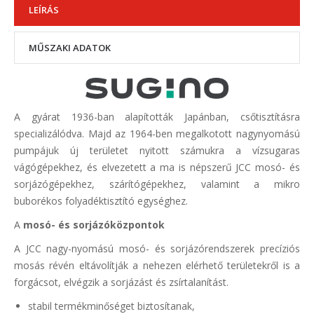
LEÍRÁS
MŰSZAKI ADATOK
A gyárat 1936-ban alapították Japánban, csőtisztításra
specializálódva. Majd az 1964-ben megalkotott nagynyomású
pumpájuk új területet nyitott számukra a vízsugaras
vágógépekhez, és elvezetett a ma is népszerű JCC mosó- és
sorjázógépekhez, szárítógépekhez, valamint a mikro
buborékos folyadéktisztító egységhez.
A
mosó- és sorjázóközpontok
A JCC nagy-nyomású mosó- és sorjázórendszerek precíziós
mosás révén eltávolítják a nehezen elérhető területekről is a
forgácsot, elvégzik a sorjázást és zsírtalanítást.
stabil termékminőséget biztosítanak,