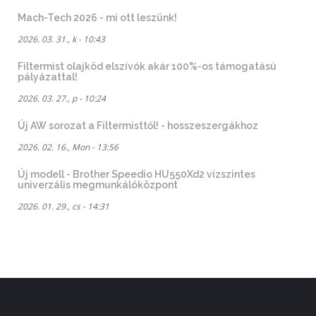
Mach-Tech 2026 - mi ott leszünk!
2026. 03. 31., k - 10:43
Filtermist olajköd elszívók akár 100%-os támogatású
pályázattal!
2026. 03. 27., p - 10:24
Új AW sorozat a Filtermisttől! - hosszeszergákhoz
2026. 02. 16., Mon - 13:56
Új modell - Brother Speedio HU550Xd2 vízszintes
univerzális megmunkálóközpont
2026. 01. 29., cs - 14:31