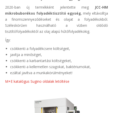
2020-ban új termékként jelentette meg
JCC-HM
mikrobuborékos folyadéktisztító egység
, mely eltávolítja
a finomszennyeződéseket és olajat a folyadékokból.
Széleskörűen használható a vízben oldódó
tisztítófolyadékoktól az olaj alapú hűtőfolyadékokig.
Így:
csökkenti a folyadékcsere költségeit,
javítja a minőséget,
csökkenti a karbantartási költségeket,
csökkenti a kellemetlen szagokat, baktériumokat,
ezáltal javítva a munkakörülményeket!
M+E katalógus Sugino oldalak letöltése