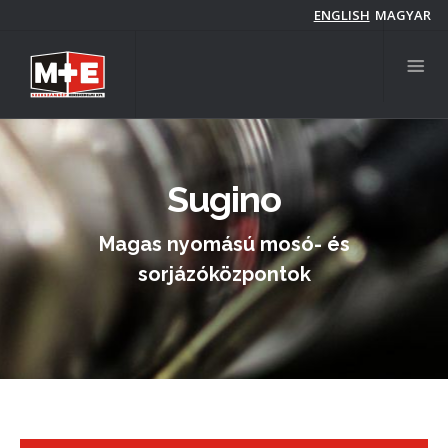
Ugrás
ENGLISH
MAGYAR
a
tartalomra
Sugino
Magas nyomású mosó- és
sorjázóközpontok