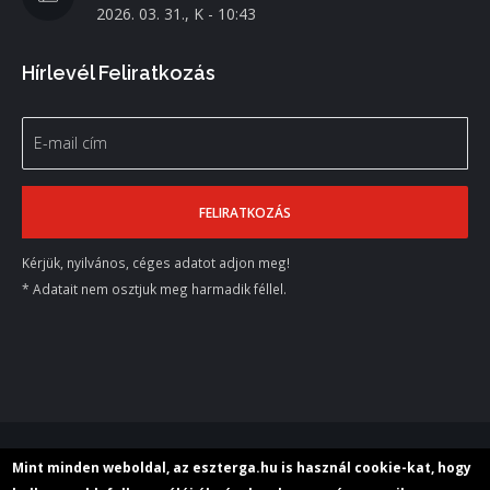
2026. 03. 31., K - 10:43
Hírlevél Feliratkozás
Kérjük, nyilvános, céges adatot adjon meg!
* Adatait nem osztjuk meg harmadik féllel.
© 2018 M+E Szerszámgép Kereskedelmi Kft.
Mint minden weboldal, az eszterga.hu is használ cookie-kat, hogy