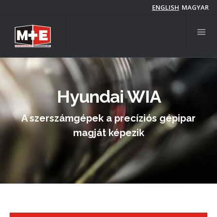
Ugrás
ENGLISH
MAGYAR
a
tartalomra
Hyundai WIA
A szerszámgépek a precíziós gépipar
magját képezik