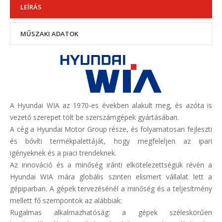
LEÍRÁS
MŰSZAKI ADATOK
A Hyundai WIA az 1970-es években alakult meg, és azóta is
vezető szerepet tölt be szerszámgépek gyártásában.
A cég a Hyundai Motor Group része, és folyamatosan fejleszti
és bővíti termékpalettáját, hogy megfeleljen az ipari
igényeknek és a piaci trendeknek.
Az innováció és a minőség iránti elkötelezettségük révén a
Hyundai WIA mára globális szinten elismert vállalat lett a
gépiparban. A gépek tervezésénél a minőség és a teljesítmény
mellett fő szempontok az alábbiak:
Rugalmas alkalmazhatóság: a gépek széleskörűen