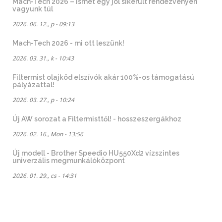
Mach-Tech 2026 – ismét egy jól sikerült rendezvényen
vagyunk túl
2026. 06. 12., p - 09:13
Mach-Tech 2026 - mi ott leszünk!
2026. 03. 31., k - 10:43
Filtermist olajköd elszívók akár 100%-os támogatású
pályázattal!
2026. 03. 27., p - 10:24
Új AW sorozat a Filtermisttől! - hosszeszergákhoz
2026. 02. 16., Mon - 13:56
Új modell - Brother Speedio HU550Xd2 vízszintes
univerzális megmunkálóközpont
2026. 01. 29., cs - 14:31