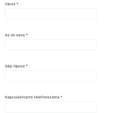
Város
Az ön neve
Gép típusa
Kapcsolattartó telefonszáma