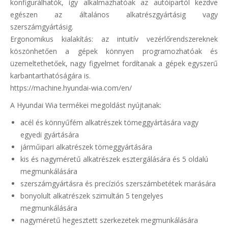
konfigurálhatók, így alkalmazhatóak az autóipartól kezdve
egészen az általános alkatrészgyártásig vagy
szerszámgyártásig.
Ergonomikus kialakítás: az intuitív vezérlőrendszereknek
köszönhetően a gépek könnyen programozhatóak és
üzemeltethetőek, nagy figyelmet fordítanak a gépek egyszerű
karbantarthatóságára is.
https://machine.hyundai-wia.com/en/
A Hyundai Wia termékei megoldást nyújtanak:
acél és könnyűfém alkatrészek tömeggyártására vagy
egyedi gyártására
járműipari alkatrészek tömeggyártására
kis és nagyméretű alkatrészek esztergálására és 5 oldalú
megmunkálására
szerszámgyártásra és precíziós szerszámbetétek marására
bonyolult alkatrészek szimultán 5 tengelyes
megmunkálására
nagyméretű hegesztett szerkezetek megmunkálására