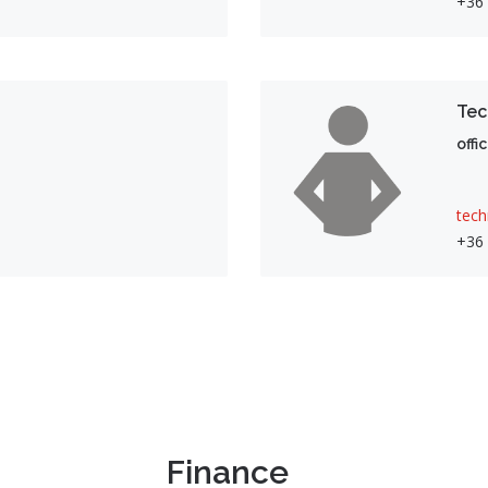
+36
Tec
offi
tech
+36 
Finance