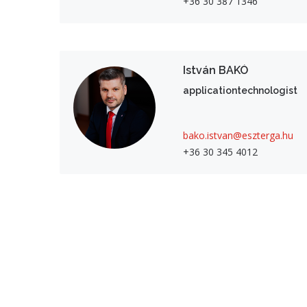
+36 30 387 1346
István BAKÓ
applicationtechnologist
bako.istvan@eszterga.hu
+36 30 345 4012