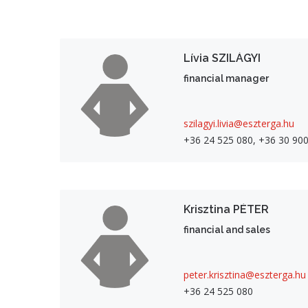
Lívia SZILÁGYI
financial manager
szilagyi.livia@eszterga.hu
+36 24 525 080, +36 30 900
Krisztina PÉTER
financial and sales
peter.krisztina@eszterga.hu
+36 24 525 080