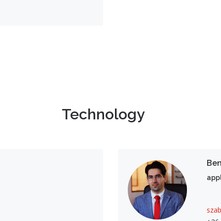
Technology
Be
app
sza