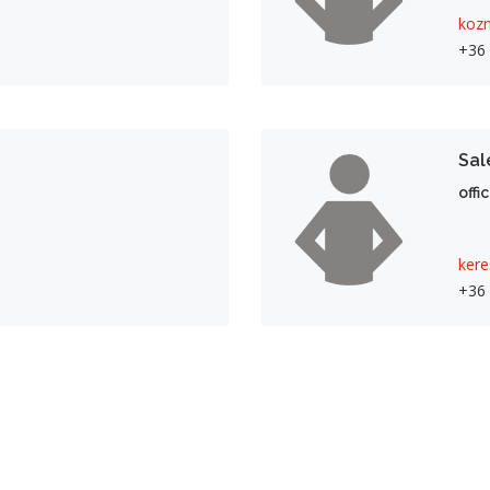
koz
+36 
Sal
offi
ker
+36 