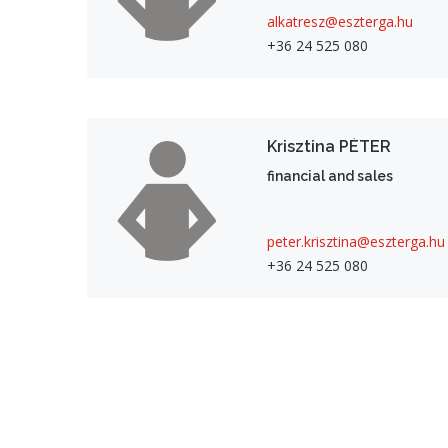
alkatresz@eszterga.hu
+36 24 525 080
Krisztina PÉTER
financial and sales
peter.krisztina@eszterga.hu
+36 24 525 080