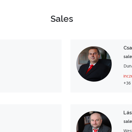
Sales
Csa
sal
Duná
incz
+36 
Lás
sale
Wes