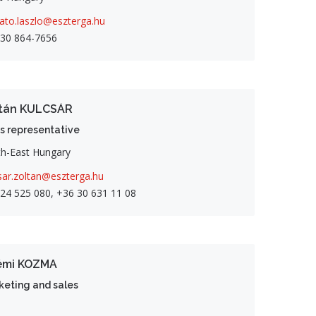
ato.laszlo@eszterga.hu
 30 864-7656
tán KULCSÁR
s representative
h-East Hungary
sar.zoltan@eszterga.hu
24 525 080, +36 30 631 11 08
émi KOZMA
keting and sales