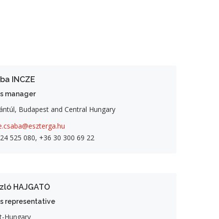
ba INCZE
es manager
ntúl, Budapest and Central Hungary
e.csaba@eszterga.hu
24 525 080, +36 30 300 69 22
zló HAJGATÓ
s representative
t-Hungary