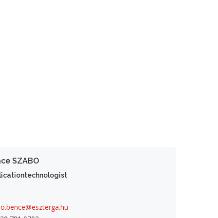
nce SZABÓ
licationtechnologist
bo.bence@eszterga.hu