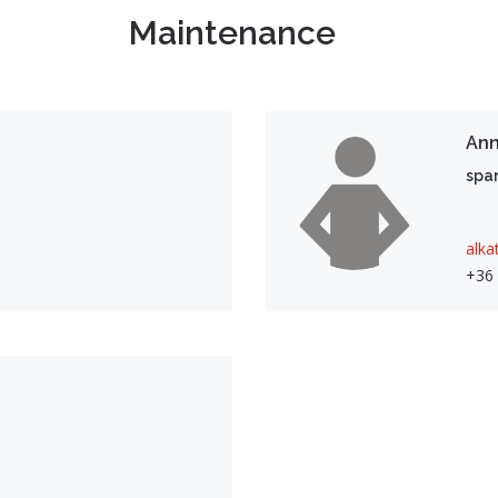
Maintenance
Ann
spar
alka
+36 