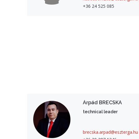
+36 24 525 085
Árpád BRECSKA
technical leader
brecska.arpad@eszterga.hu