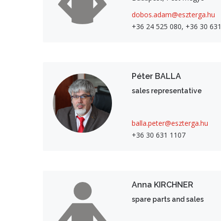
dobos.adam@eszterga.hu
+36 24 525 080, +36 30 63
Péter BALLA
sales representative
balla.peter@eszterga.hu
+36 30 631 1107
Anna KIRCHNER
spare parts and sales