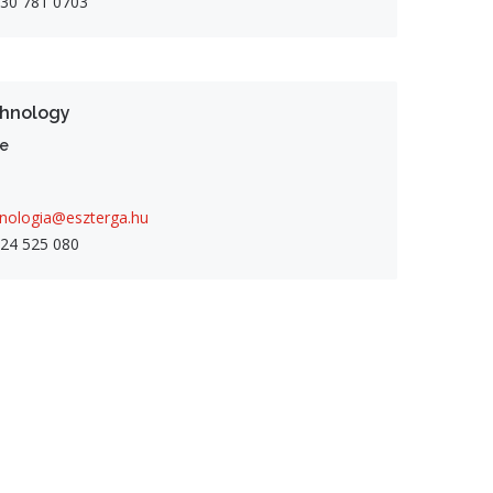
 30 781 0703
hnology
ce
nologia@eszterga.hu
24 525 080