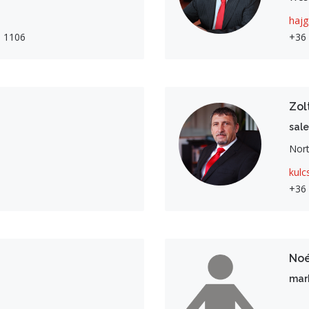
hajg
1 1106
+36
Zol
sale
Nort
kulc
+36 
No
mar