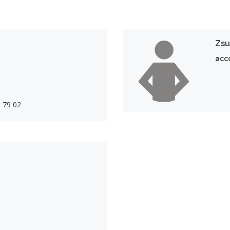
Zsu
acc
 79 02