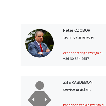
Péter CZOBOR
technical manager
czobor.peter@eszterga.hu
+36 30 864 7657
Zita KABDEBON
service assistant
kabdebon.zita@eszterga.hu