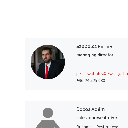
Szabolcs PÉTER
managing director
peter.szabolcs@eszterga.hu
+36 24 525 080
Dobos Ádám
sales representative
Budapest, Pest megye