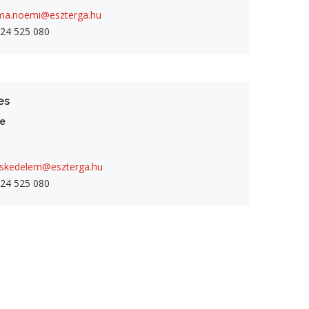
ma.noemi@eszterga.hu
24 525 080
es
ce
eskedelem@eszterga.hu
24 525 080