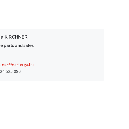
a KIRCHNER
e parts and sales
tresz@eszterga.hu
24 525 080